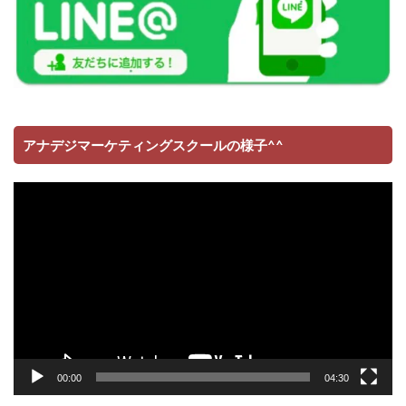
アナデジマーケティングスクールの様子^^
動
画
プ
レ
ー
ヤ
ー
00:00
04:30