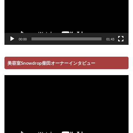
00:00
01:43
美容室Snowdrop柴田オーナーインタビュー
動
画
プ
レ
ー
ヤ
ー