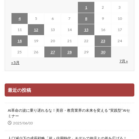
1
2
3
4
5
6
7
8
9
10
11
12
13
14
15
16
17
18
19
20
21
22
23
24
25
26
27
28
29
30
7月 »
« 5月
最近の投稿
AI革命の波に乗り遅れるな！美容・教育業界の未来を変える “実践型”AIセ
ミナー
2025/06/03
人口減少下の成長戦略「超・信用時代」モデルで他店との差を広げろ！