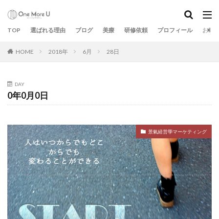
TOP
選ばれる理由
ブログ
美療
研修依頼
プロフィール
お問
HOME
2018年
6月
28日
DAY
0年0月0日
景氣経営學マーケティング