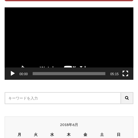
動
画
プ
レ
ー
ヤ
ー
00:00
05:15
2018年6月
月
火
水
木
金
土
日