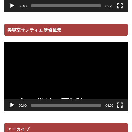
00:00
05:29
美容室サンティエ 研修風景
動
画
プ
レ
ー
ヤ
ー
00:00
04:30
アーカイブ