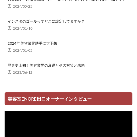
2024/05/25
インスタのゴールってどこに設定してますか？
2024/01/10
2024年 美容業界勝手に大予想！
2024/01/05
歴史史上初！美容業界の衰退とその対策と未来
2023/06/12
美容室ENORE田口オーナーインタビュー
動
画
プ
レ
ー
ヤ
ー