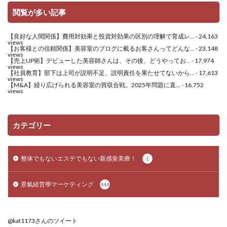
閲覧が多い記事
【良好な人間関係】費用対効果と投資対効果の区別の理解で育成レ...
- 24,163
views
【お客様との信頼関係】美容室のブログに載るお客さんってどんな...
- 23,148
views
【売上UP術】デビューした美容師さんは、その後、どうやってお...
- 17,974
views
【社員教育】部下は上司が説明不足、説明責任を果たせてないから...
- 17,613
views
【M&A】繰り広げられる美容室の買収合戦。2025年問題に直...
- 16,752
views
カテゴリー
整体でもないエステでもない新感覚美療！
1
景氣経営學マーケティング
444
@kat1173さんのツイート