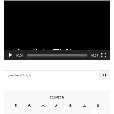
動
画
プ
レ
ー
ヤ
ー
00:00
05:15
2020年3月
月
火
水
木
金
土
日