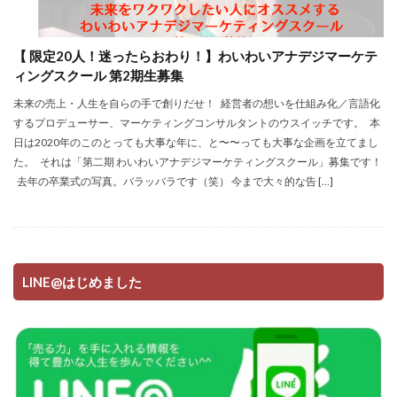
【 限定20人！迷ったらおわり！】わいわいアナデジマーケテ
ィングスクール 第2期生募集
未来の売上・人生を自らの手で創りだせ！ 経営者の想いを仕組み化／言語化
するプロデューサー、マーケティングコンサルタントのウスイッチです。 本
日は2020年のこのとっても大事な年に、と〜〜っても大事な企画を立てまし
た。 それは「第二期 わいわいアナデジマーケティングスクール」募集です！
去年の卒業式の写真。バラッバラです（笑） 今まで大々的な告 […]
LINE@はじめました