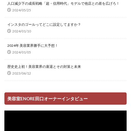
人口減少下の成長戦略「超・信用時代」モデルで他店との差を広げろ！
2024/05/25
インスタのゴールってどこに設定してますか？
2024/01/10
2024年 美容業界勝手に大予想！
2024/01/05
歴史史上初！美容業界の衰退とその対策と未来
2023/06/12
美容室ENORE田口オーナーインタビュー
動
画
プ
レ
ー
ヤ