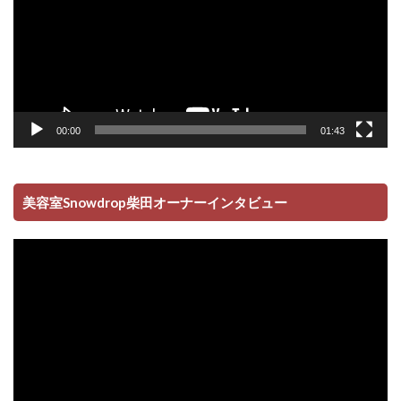
ー
00:00
01:43
美容室Snowdrop柴田オーナーインタビュー
動
画
プ
レ
ー
ヤ
ー