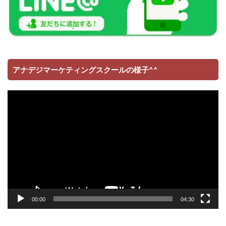
アナデジマーケティングスクールの様子^^
動
画
プ
レ
ー
ヤ
ー
00:00
04:30