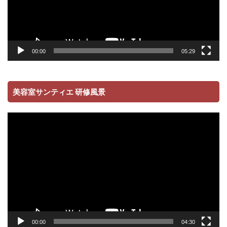
00:00
05:29
美容室サンティエ 研修風景
動
画
プ
レ
ー
ヤ
ー
00:00
04:30