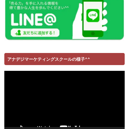
アナデジマーケティングスクールの様子^^
動
画
プ
レ
ー
ヤ
ー