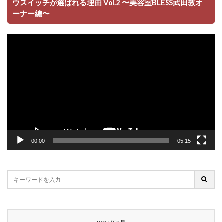
ウスイッチが選ばれる理由 Vol.2 〜美容室BLESS武田敦オ
ーナー編〜
動
画
プ
レ
ー
ヤ
ー
00:00
05:15