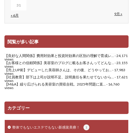
31
9月 »
« 6月
閲覧が多い記事
【良好な人間関係】費用対効果と投資対効果の区別の理解で育成レ...
- 24,171
views
【お客様との信頼関係】美容室のブログに載るお客さんってどんな...
- 23,155
views
【売上UP術】デビューした美容師さんは、その後、どうやってお...
- 17,983
views
【社員教育】部下は上司が説明不足、説明責任を果たせてないから...
- 17,621
views
【M&A】繰り広げられる美容室の買収合戦。2025年問題に直...
- 16,760
views
カテゴリー
整体でもないエステでもない新感覚美療！
1