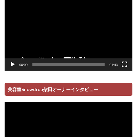
動
画
プ
レ
ー
ヤ
ー
00:00
01:43
美容室Snowdrop柴田オーナーインタビュー
動
画
プ
レ
ー
ヤ
ー