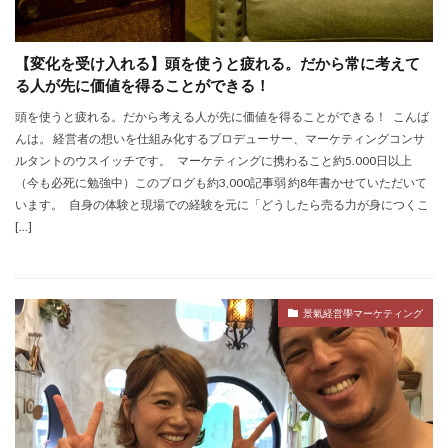
【変化を受け入れる】頭を使うと疲れる。だから常に考えて
る人が先に価値を得ることができる！
頭を使うと疲れる。だから考える人が先に価値を得ることができる！ こんば
んは。 経営者の想いを仕組み化するプロデューサー、マーケティングコンサ
ルタントのウスイッチです。 マーケティングに携わること約5.000日以上
（今も必死に勉強中）このブログも約3,000記事弱 約8年書かせていただいて
います。 自身の体験と現場での経験を元に「どうしたら売る力が身につくこ
[…]
景氣経営學マーケティング