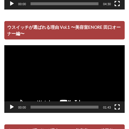
00:00
04:30
ウスイッチが選ばれる理由 Vol.1 〜美容室ENORE 田口オー
ナー編〜
動
画
プ
レ
ー
ヤ
ー
00:00
01:43