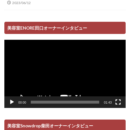
2023/06/12
美容室ENORE田口オーナーインタビュー
動
画
プ
レ
ー
ヤ
ー
00:00
01:43
美容室Snowdrop柴田オーナーインタビュー