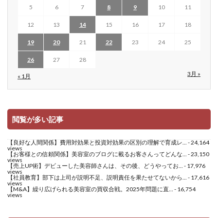
5
6
7
8
9
10
11
12
13
14
15
16
17
18
19
20
21
22
23
24
25
26
27
28
3月 »
« 1月
閲覧が多い記事
【良好な人間関係】費用対効果と投資対効果の区別の理解で育成レ...
- 24,164
views
【お客様との信頼関係】美容室のブログに載るお客さんってどんな...
- 23,150
views
【売上UP術】デビューした美容師さんは、その後、どうやってお...
- 17,976
views
【社員教育】部下は上司が説明不足、説明責任を果たせてないから...
- 17,616
views
【M&A】繰り広げられる美容室の買収合戦。2025年問題に直...
- 16,754
views