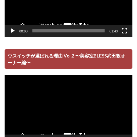
00:00
01:43
ウスイッチが選ばれる理由 Vol.2 〜美容室BLESS武田敦オ
ーナー編〜
動
画
プ
レ
ー
ヤ
ー