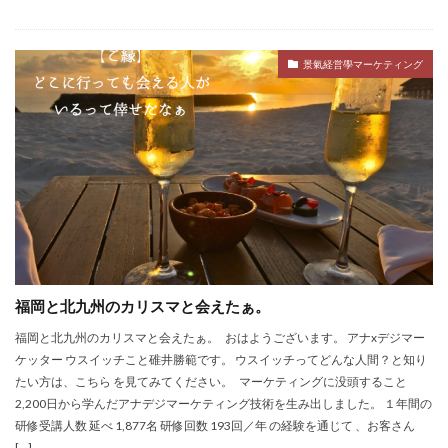
景氣経営學マーケティング
福岡と北九州のカリスマと会えたぁ。
福岡と北九州のカリスマと会えたぁ。 おはようございます。 アナxデジマー
ケッター ウスイッチこと碓井勝範です。 ウスイッチってどんな人間？と知り
たい方は、こちら を見てみてください。 マーケティングに没頭すること
2,200日から学んだアナデジマーケティング技術を生み出しました。 １年間の
研修受講人数 延べ 1,877名 研修回数 193回／年 の経験を通じて 、お客さん
[…]