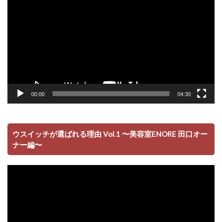
プ
レ
ー
ヤ
ー
00:00
04:30
ウスイッチが選ばれる理由 Vol.1 〜美容室ENORE 田口オー
ナー編〜
動
画
プ
レ
ー
ヤ
ー