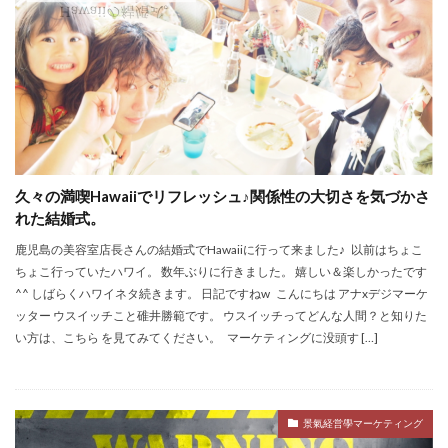
久々の満喫Hawaiiでリフレッシュ♪関係性の大切さを気づかさ
れた結婚式。
鹿児島の美容室店長さんの結婚式でHawaiiに行って来ました♪ 以前はちょこ
ちょこ行っていたハワイ。 数年ぶりに行きました。 嬉しい＆楽しかったです
^^ しばらくハワイネタ続きます。 日記ですねw こんにちは アナxデジマーケ
ッター ウスイッチこと碓井勝範です。 ウスイッチってどんな人間？と知りた
い方は、こちら を見てみてください。 マーケティングに没頭す […]
景氣経営學マーケティング