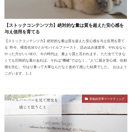
【ストックコンテンツ力】絶対的な量は質を超えた安心感を
与え信用を育てる
【ストックコンテンツ力】絶対的な量は質を超えた安心感を与え信用を育て
る 昨今、構造化SEOとかモバイルファースト、読み込み速度等、やれるなら
やった方がいいSEO。 今の時代は、量より質と言われます。 ただ全てできな
くても圧倒的な量があれば、それは”機械”ではなく、”人”に届き安心感、信頼
感を生む。 やはり量って大事なんだなと改めて感じた結果でした。 おはよう
ございます。 […]
景氣経営學マーケティング