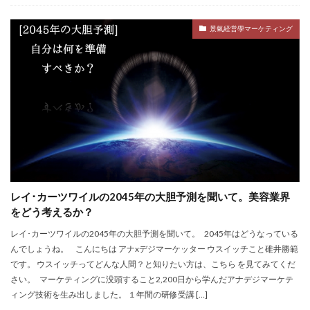
景氣経営學マーケティング
レイ･カーツワイルの2045年の大胆予測を聞いて。美容業界
をどう考えるか？
レイ･カーツワイルの2045年の大胆予測を聞いて。 2045年はどうなっている
んでしょうね。 こんにちは アナxデジマーケッター ウスイッチこと碓井勝範
です。 ウスイッチってどんな人間？と知りたい方は、こちら を見てみてくだ
さい。 マーケティングに没頭すること2,200日から学んだアナデジマーケテ
ィング技術を生み出しました。 １年間の研修受講 […]