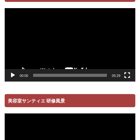
動
画
プ
レ
ー
ヤ
ー
00:00
05:29
美容室サンティエ 研修風景
動
画
プ
レ
ー
ヤ
ー