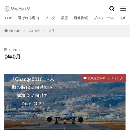
TOP
選ばれる理由
ブログ
美療
研修依頼
プロフィール
お問
HOME
2018年
2月
MONTH
0年0月
景氣経営學マーケティング