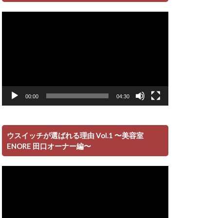
動
画
プ
レ
ー
ヤ
ー
00:00
04:30
ウスイッチが選ばれる理由 Vol.1 〜美容室
ENORE 田口オーナー編〜
動
画
プ
レ
ー
ヤ
ー