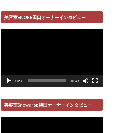
美容室ENORE田口オーナーインタビュー
動
画
プ
レ
ー
ヤ
ー
00:00
01:43
美容室Snowdrop柴田オーナーインタビュー
動
画
プ
レ