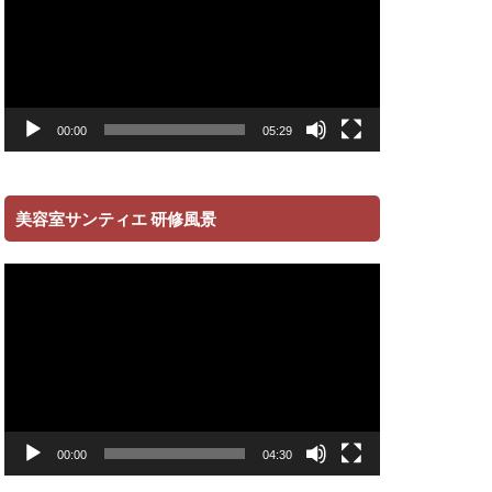
ー
ヤ
ー
00:00
05:29
美容室サンティエ 研修風景
動
画
プ
レ
ー
ヤ
ー
00:00
04:30