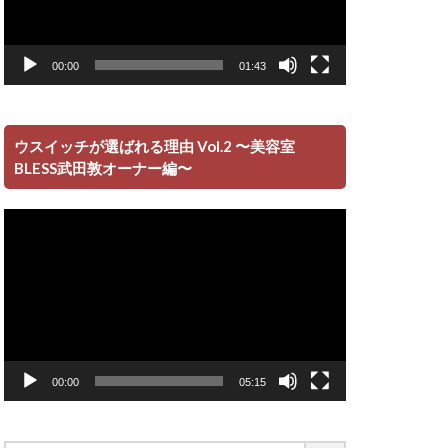
00:00
01:43
ウスイッチが選ばれる理由 Vol.2 〜美容室
BLESS武田敦オーナー編〜
動
画
プ
レ
ー
ヤ
ー
00:00
05:15