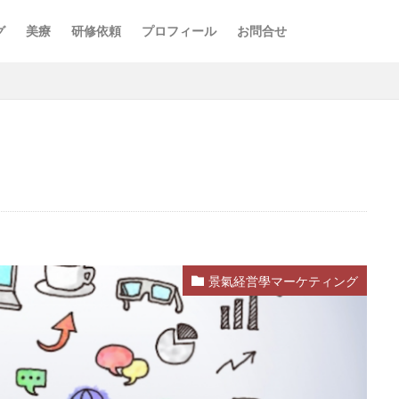
グ
美療
研修依頼
プロフィール
お問合せ
景氣経営學マーケティング