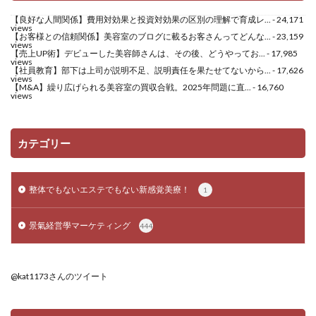
【良好な人間関係】費用対効果と投資対効果の区別の理解で育成レ...
- 24,171
views
【お客様との信頼関係】美容室のブログに載るお客さんってどんな...
- 23,159
views
【売上UP術】デビューした美容師さんは、その後、どうやってお...
- 17,985
views
【社員教育】部下は上司が説明不足、説明責任を果たせてないから...
- 17,626
views
【M&A】繰り広げられる美容室の買収合戦。2025年問題に直...
- 16,760
views
カテゴリー
整体でもないエステでもない新感覚美療！
1
景氣経営學マーケティング
444
@kat1173さんのツイート