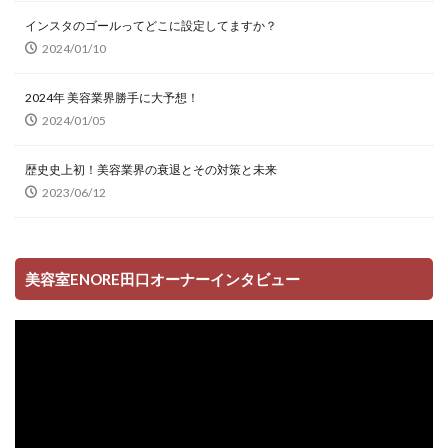
インスタのゴールってどこに設定してますか？
2024/01/10
2024年 美容業界勝手に大予想！
2024/01/05
歴史史上初！美容業界の衰退とその対策と未来
2023/06/12
美容室ENORE田口オーナーインタビュー
動
画
プ
レ
ー
ヤ
ー