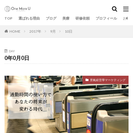
TOP
選ばれる理由
ブログ
美療
研修依頼
プロフィール
お問
HOME
2017年
9月
10日
DAY
0年0月0日
景氣経営學マーケティング