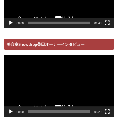
00:00
01:43
美容室Snowdrop柴田オーナーインタビュー
動
画
プ
レ
ー
ヤ
ー
00:00
05:29