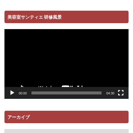
美容室サンティエ 研修風景
動
画
プ
レ
ー
ヤ
ー
00:00
04:30
アーカイブ