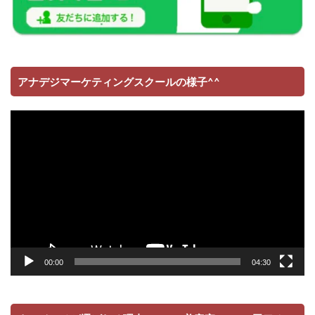
アナデジマーケティングスクールの様子^^
動
画
プ
レ
ー
ヤ
ー
00:00
04:30