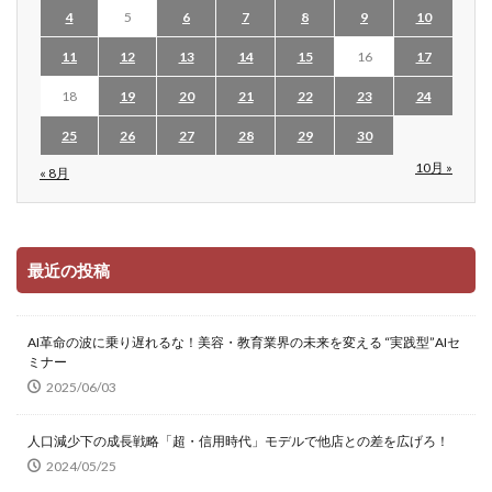
4
5
6
7
8
9
10
11
12
13
14
15
16
17
18
19
20
21
22
23
24
25
26
27
28
29
30
10月 »
« 8月
最近の投稿
AI革命の波に乗り遅れるな！美容・教育業界の未来を変える “実践型”AIセ
ミナー
2025/06/03
人口減少下の成長戦略「超・信用時代」モデルで他店との差を広げろ！
2024/05/25